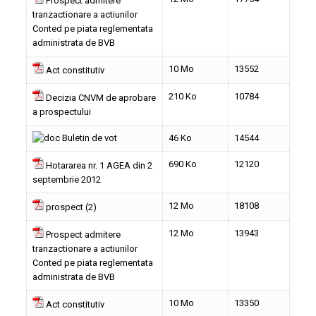
Prospect admitere
tranzactionare a actiunilor
Conted pe piata reglementata
administrata de BVB
10 Mo
13552
Act constitutiv
210 Ko
10784
Decizia CNVM de aprobare
a prospectului
Buletin de vot
46 Ko
14544
690 Ko
12120
Hotararea nr. 1 AGEA din 2
septembrie 2012
12 Mo
18108
prospect (2)
12 Mo
13943
Prospect admitere
tranzactionare a actiunilor
Conted pe piata reglementata
administrata de BVB
10 Mo
13350
Act constitutiv