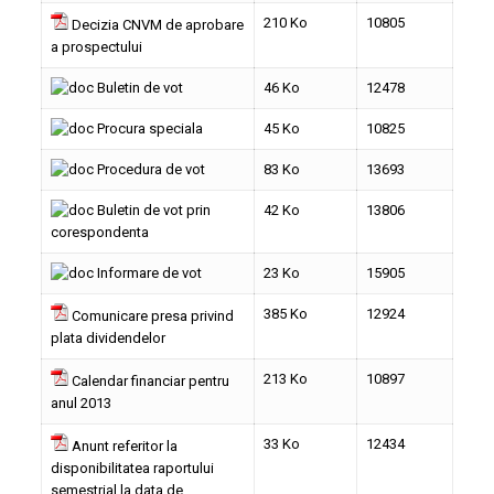
210 Ko
10805
Decizia CNVM de aprobare
a prospectului
Buletin de vot
46 Ko
12478
Procura speciala
45 Ko
10825
Procedura de vot
83 Ko
13693
Buletin de vot prin
42 Ko
13806
corespondenta
Informare de vot
23 Ko
15905
385 Ko
12924
Comunicare presa privind
plata dividendelor
213 Ko
10897
Calendar financiar pentru
anul 2013
33 Ko
12434
Anunt referitor la
disponibilitatea raportului
semestrial la data de