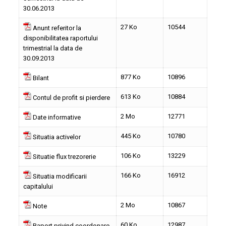
30.06.2013
27 Ko
10544
Anunt referitor la
disponibilitatea raportului
trimestrial la data de
30.09.2013
877 Ko
10896
Bilant
613 Ko
10884
Contul de profit si pierdere
2 Mo
12771
Date informative
445 Ko
10780
Situatia activelor
106 Ko
13229
Situatie flux trezorerie
166 Ko
16912
Situatia modificarii
capitalului
2 Mo
10867
Note
60 Ko
12987
Raport privind coordonare