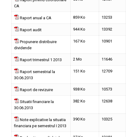
CA
859 Ko
13253
Raport anual a CA
944 Ko
13392
Raport audit
167 Ko
10901
Propunere distribuire
dividende
2 Mo
11646
Raport trimestrul 1 2013
151 Ko
12709
Raport semestrial la
30.06.2013
938 Ko
10573
Raport de revizuire
382 Ko
12638
Situatii financiare la
30.06.2013
390 Ko
10325
Note explicative la situatia
financiara pe semestrul I 2013