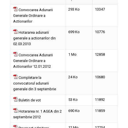
293 Ko
13347
Convocarea Adunarii
Generale Ordinare a
Actionarilor
699 Ko
10776
Hotararea adunarii
generale a actionarilor din
02.03.2013
1 Mo
12858
Convocarea Adunarii
Generale Ordinare a
Actionarilor 12.01.2012
24 Ko
10680
Completare la
convocatorul adunarii
generale din 3 septembrie
53 Ko
11892
Buletin de vot
690 Ko
11859
Hotararea nr. 1 AGEA din 2
septembrie 2012
12 Mo
17754