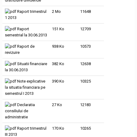
distribuire dividende
Raport trimestrul
2 Mo
11648
1 2013
Raport
151 Ko
12709
semestrial la 30.06.2013
Raport de
938 Ko
10573
revizuire
Situatii financiare
382 Ko
12638
la 30.06.2013
Note explicative
390 Ko
10325
la situatia financiara pe
semestrul I 2013
Declaratia
27 Ko
12183
consiliului de
administratie
Raport trimestrul
170 Ko
10265
III 2013