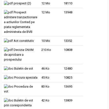
prospect (2)
12 Mo
18110
Prospect
12 Mo
13948
admitere tranzactionare
a actiunilor Conted pe
piata reglementata
administrata de BVB
Act constitutiv
10 Mo
13352
Decizia CNVM
210 Ko
10808
de aprobare a
prospectului
Buletin de vot
46 Ko
12480
Procura speciala
45 Ko
10825
Procedura de
83 Ko
13695
vot
Buletin de vot
42 Ko
13809
prin corespondenta