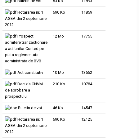
Buletin de vot
53 Ko
11893
Hotararea nr. 1
690 Ko
11859
AGEA din 2 septembrie
2012
Prospect
12 Mo
17755
admitere tranzactionare
a actiunilor Conted pe
piata reglementata
administrata de BVB
Act constitutiv
10 Mo
13552
Decizia CNVM
210 Ko
10784
de aprobare a
prospectului
Buletin de vot
46 Ko
14547
Hotararea nr. 1
690 Ko
12125
AGEA din 2 septembrie
2012