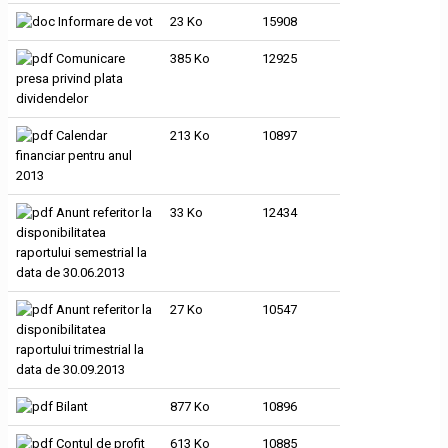
Informare de vot
23 Ko
15908
Comunicare
385 Ko
12925
presa privind plata
dividendelor
Calendar
213 Ko
10897
financiar pentru anul
2013
Anunt referitor la
33 Ko
12434
disponibilitatea
raportului semestrial la
data de 30.06.2013
Anunt referitor la
27 Ko
10547
disponibilitatea
raportului trimestrial la
data de 30.09.2013
Bilant
877 Ko
10896
Contul de profit
613 Ko
10885