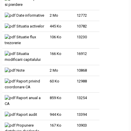
si pierdere
Date informative
2 Mo
12772
Situatia activelor
445 Ko
10782
Situatie flux
106 Ko
13230
trezorerie
Situatia
166 Ko
16912
modificarii capitalului
Note
2 Mo
10868
Raport privind
60 Ko
12988
coordonare CA
Raport anual a
859 Ko
13254
CA
Raport audit
944 Ko
13394
Propunere
167 Ko
10903